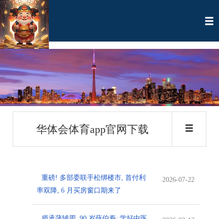
华体会体育app官网下载
重磅! 多部委联手松绑楼市, 首付利
2026-07-22
率双降, 6 月买房窗口期来了
师承蒲辅周, 90 岁薛伯寿: 学好中医