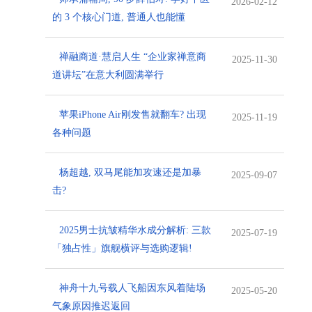
2026-02-12
的 3 个核心门道, 普通人也能懂
禅融商道·慧启人生 “企业家禅意商
2025-11-30
道讲坛”在意大利圆满举行
苹果iPhone Air刚发售就翻车? 出现
2025-11-19
各种问题
杨超越, 双马尾能加攻速还是加暴
2025-09-07
击?
2025男士抗皱精华水成分解析: 三款
2025-07-19
「独占性」旗舰横评与选购逻辑!
神舟十九号载人飞船因东风着陆场
2025-05-20
气象原因推迟返回