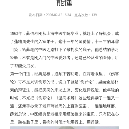
能懂
发布日期：2026-02-12 16:34 点击次数：139
1963年，薛伯寿刚从上海中医学院毕业，就赶上了好机会，成
了蒲辅周先生的入室弟子。这十三年的师徒情，十三年的耳濡
目染，给薛老的中医之路打下了最扎实的底子。他总结的学习
经验，不管是刚入门的中医爱好者，还是已经从业的医师，听
了都能受启发。
第一个门道，经典是根，必须下苦功啃。在薛老眼里，《伤寒
论》可不是只讲伤寒的书，说白了就是“伤邪论”，里面全是朴
素的辩证法，能把疾病的来龙去脉、变化规律说透。他年轻的
时候，不光把《伤寒论》《温病条辨》这些经典读了一遍又一
遍，还亲手抄录了老师蒲辅周的上百则医案，一遍遍地琢磨。
薛老总说，中医经典是老祖宗用经验换来的宝贝，只有记在心
里、融在脑子里，看病的时候才能用得上、用得活。