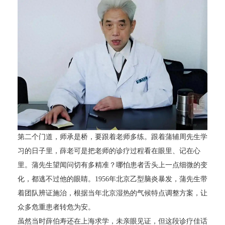
第二个门道，师承是桥，要跟着老师多练。跟着蒲辅周先生学
习的日子里，薛老可是把老师的诊疗过程看在眼里、记在心
里。蒲先生望闻问切有多精准？哪怕患者舌头上一点细微的变
化，都逃不过他的眼睛。1956年北京乙型脑炎暴发，蒲先生带
着团队辨证施治，根据当年北京湿热的气候特点调整方案，让
众多危重患者转危为安。
虽然当时薛伯寿还在上海求学，未亲眼见证，但这段诊疗佳话