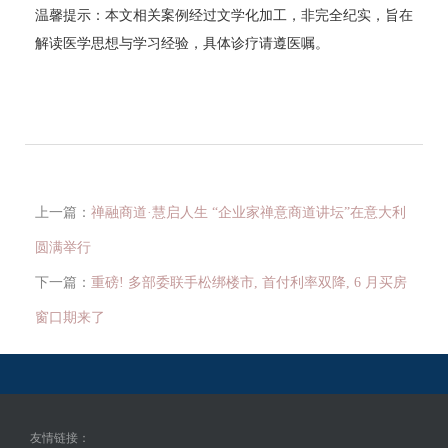
温馨提示：本文相关案例经过文学化加工，非完全纪实，旨在
解读医学思想与学习经验，具体诊疗请遵医嘱。
上一篇：
禅融商道·慧启人生 “企业家禅意商道讲坛”在意大利
圆满举行
下一篇：
重磅! 多部委联手松绑楼市, 首付利率双降, 6 月买房
窗口期来了
友情链接：