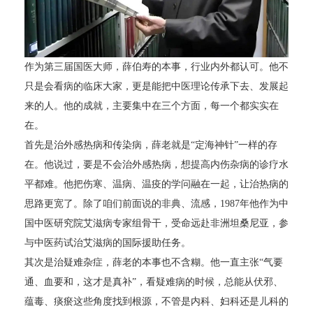
作为第三届国医大师，薛伯寿的本事，行业内外都认可。他不
只是会看病的临床大家，更是能把中医理论传承下去、发展起
来的人。他的成就，主要集中在三个方面，每一个都实实在
在。
首先是治外感热病和传染病，薛老就是“定海神针”一样的存
在。他说过，要是不会治外感热病，想提高内伤杂病的诊疗水
平都难。他把伤寒、温病、温疫的学问融在一起，让治热病的
思路更宽了。除了咱们前面说的非典、流感，1987年他作为中
国中医研究院艾滋病专家组骨干，受命远赴非洲坦桑尼亚，参
与中医药试治艾滋病的国际援助任务。
其次是治疑难杂症，薛老的本事也不含糊。他一直主张“气要
通、血要和，这才是真补”，看疑难病的时候，总能从伏邪、
蕴毒、痰瘀这些角度找到根源，不管是内科、妇科还是儿科的