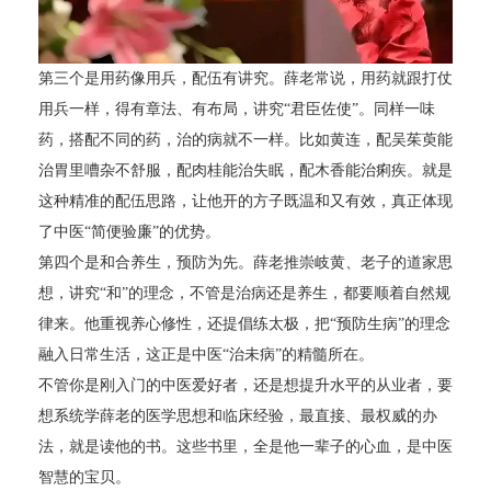
第三个是用药像用兵，配伍有讲究。薛老常说，用药就跟打仗
用兵一样，得有章法、有布局，讲究“君臣佐使”。同样一味
药，搭配不同的药，治的病就不一样。比如黄连，配吴茱萸能
治胃里嘈杂不舒服，配肉桂能治失眠，配木香能治痢疾。就是
这种精准的配伍思路，让他开的方子既温和又有效，真正体现
了中医“简便验廉”的优势。
第四个是和合养生，预防为先。薛老推崇岐黄、老子的道家思
想，讲究“和”的理念，不管是治病还是养生，都要顺着自然规
律来。他重视养心修性，还提倡练太极，把“预防生病”的理念
融入日常生活，这正是中医“治未病”的精髓所在。
不管你是刚入门的中医爱好者，还是想提升水平的从业者，要
想系统学薛老的医学思想和临床经验，最直接、最权威的办
法，就是读他的书。这些书里，全是他一辈子的心血，是中医
智慧的宝贝。